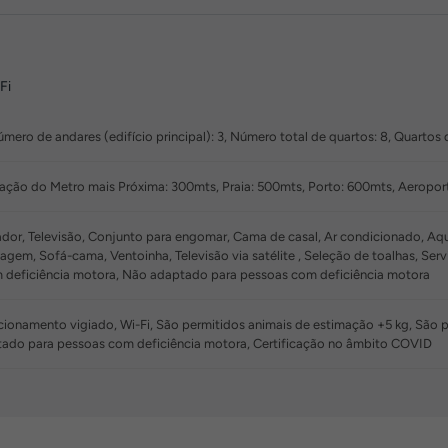
Fi
mero de andares (edifício principal): 3, Número total de quartos: 8, Quartos
ção do Metro mais Próxima: 300mts, Praia: 500mts, Porto: 600mts, Aeropo
or, Televisão, Conjunto para engomar, Cama de casal, Ar condicionado, Aque
hagem, Sofá-cama, Ventoinha, Televisão via satélite , Seleção de toalhas, S
 deficiência motora, Não adaptado para pessoas com deficiência motora
acionamento vigiado, Wi-Fi, São permitidos animais de estimação +5 kg, São
ado para pessoas com deficiência motora, Certificação no âmbito COVID