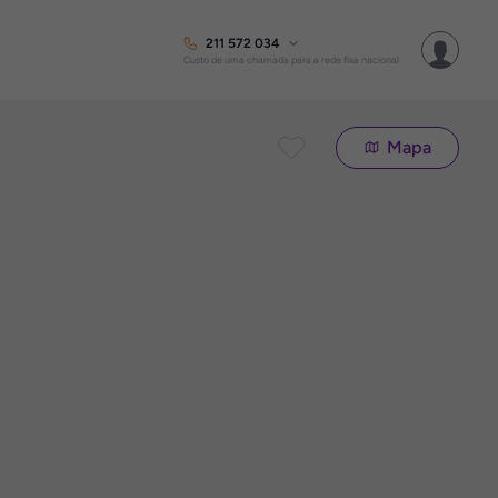
211 572 034
Custo de uma chamada para a rede fixa nacional
Mapa