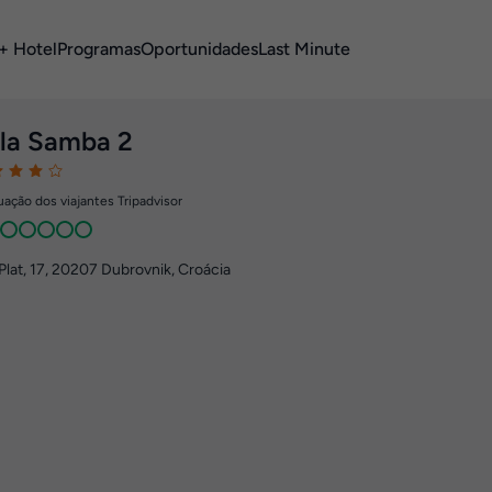
+ Hotel
Programas
Oportunidades
Last Minute
lla Samba 2
ação dos viajantes Tripadvisor
Plat, 17
,
20207
Dubrovnik, Croácia