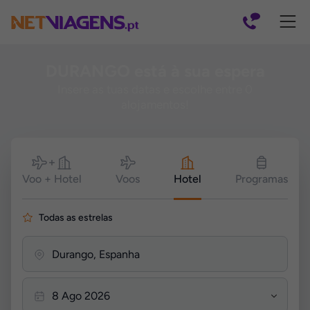
Navegação
DURANGO está à sua espera
Insere as tuas datas e escolhe entre 0
alojamentos!
Pesquisar
Voo + Hotel
Voos
Hotel
Programas
Todas as estrelas