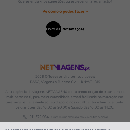
Queres enviar-nos sugestões ou escrever uma reclamação?
Vê como o podes fazer »
2026 © Todos os direitos reservados:
RASO, Viagens e Turismo S.A. – RNAVT 1819
A tua agência de viagens NETVIAGENS tem a preocupação de estar sempre
mais perto de ti, para maior comodidade e total facilidade na marcação das
tuas viagens, tens ainda ao teu dispor o nosso call center a funcionar todos
os dias úteis das 10:00 às 20:00 e Sábado das 10:00 às 14:00.
211 572 034
Custo de uma chamada para a rede fixa nacional