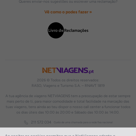
Queres enviar-nos sugestões ou escrever uma reclamação?
Vê como o podes fazer »
2026 © Todos os direitos reservados:
RASO, Viagens e Turismo S.A. – RNAVT 1819
A tua agência de viagens NETVIAGENS tem a preocupação de estar sempre
mais perto de ti, para maior comodidade e total facilidade na marcação das
tuas viagens, tens ainda ao teu dispor o nosso call center a funcionar todos
os dias úteis das 10:00 às 20:00 e Sábado das 10:00 às 14:00.
211 572 034
Custo de uma chamada para a rede fixa nacional