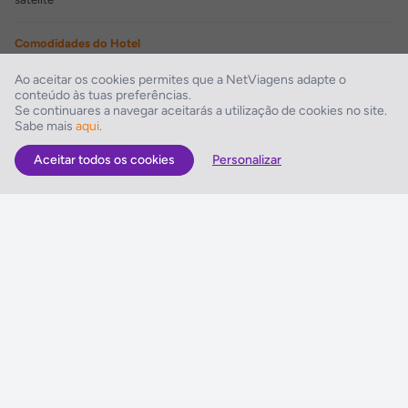
Comodidades do Hotel
Serviço de lavandaria , Estacionamento, Aluguer de automóveis
Ao aceitar os cookies permites que a NetViagens adapte o
conteúdo às tuas preferências.
Comodidades de Lazer
Se continuares a navegar aceitarás a utilização de cookies no site.
Sabe mais
aqui
.
Piscina exterior
Aceitar todos os cookies
Personalizar
As Melhores Ofertas
Voos
Hotel
Voo + Hotel
Pacotes de Viagem
Disneyland ® Paris
Seguros Web NETVIAGENS