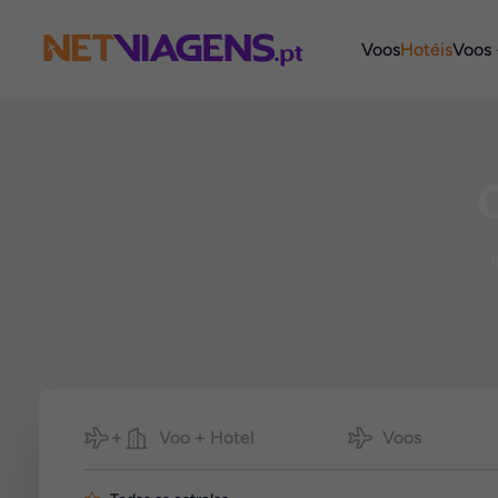
Navegação
Voos
Hotéis
Voos 
Pesquisar
Voo + Hotel
Voos