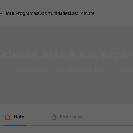
+ Hotel
Programas
Oportunidades
Last Minute
Odense está à sua esper
Insere as tuas datas e escolhe entre 18 alojamentos
Hotel
Programas