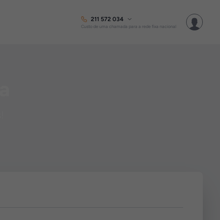
211 572 034
Custo de uma chamada para a rede fixa nacional
a
!