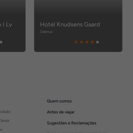
I Ly
Hotel Knudsens Gaard
Odense
Quem somos
lização
Antes de viajar
Gerais
Sugestões e Reclamações
is