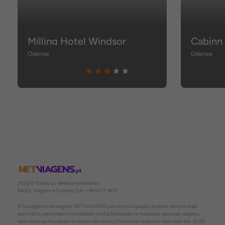
Milling Hotel Windsor
Cabinn
Odense
Odense
2026 © Todos os direitos reservados:
RASO, Viagens e Turismo S.A. – RNAVT 1819
A tua agência de viagens NETVIAGENS tem a preocupação de estar sempre mais
perto de ti, para maior comodidade e total facilidade na marcação das tuas viagens,
tens ainda ao teu dispor o nosso call center a funcionar todos os dias úteis das 10:00