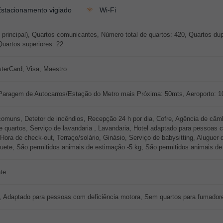
stacionamento vigiado
Wi-Fi
 principal), Quartos comunicantes, Número total de quartos: 420, Quartos dup
Quartos superiores: 22
terCard, Visa, Maestro
 Paragem de Autocarros/Estação do Metro mais Próxima: 50mts, Aeroporto:
muns, Detetor de incêndios, Recepção 24 h por dia, Cofre, Agência de câmbios
e quartos, Serviço de lavandaria , Lavandaria, Hotel adaptado para pessoas c
ra de check-out, Terraço/solário, Ginásio, Serviço de babysitting, Aluguer 
quete, São permitidos animais de estimação -5 kg, São permitidos animais de
te
ço, Adaptado para pessoas com deficiência motora, Sem quartos para fumadore