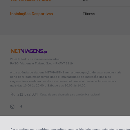
Instalações Desportivas
Fitness
2026 © Todos os direitos reservados:
RASO, Viagens e Turismo S.A. – RNAVT 1819
A tua agência de viagens NETVIAGENS tem a preocupação de estar sempre mais
perto de ti, para maior comodidade e total facilidade na marcação das tuas
viagens, tens ainda ao teu dispor o nosso call center a funcionar todos os dias
úteis das 10:00 às 20:00 e Sábado das 10:00 às 14:00.
211 572 034
Custo de uma chamada para a rede fixa nacional
Ao aceitar os cookies permites que a NetViagens adapte o conte