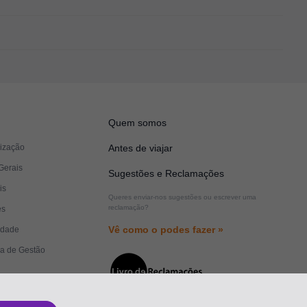
Quem somos
lização
Antes de viajar
Gerais
Sugestões e Reclamações
is
Queres enviar-nos sugestões ou escrever uma
reclamação?
es
Vê como o podes fazer »
cidade
ma de Gestão