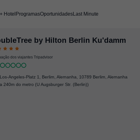
+ Hotel
Programas
Oportunidades
Last Minute
ubleTree by Hilton Berlin Ku'damm
ação dos viajantes Tripadvisor
Los-Angeles-Platz 1, Berlim, Alemanha
,
10789
Berlim, Alemanha
a 240m do metro (U Augsburger Str. (Berlin))