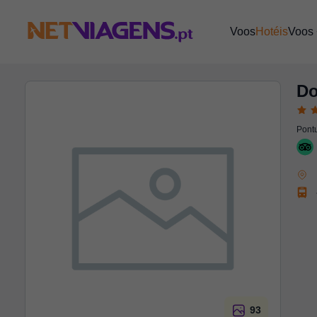
Navegação
Voos
Hotéis
Voos 
Do
Pontu
93