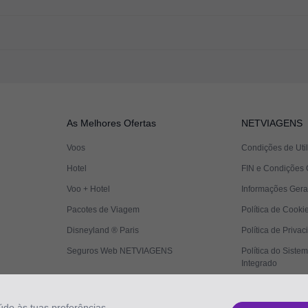
As Melhores Ofertas
NETVIAGENS
Voos
Condições de Uti
Hotel
FIN e Condições 
Voo + Hotel
Informações Gera
Pacotes de Viagem
Política de Cooki
Disneyland ® Paris
Política de Priva
Seguros Web NETVIAGENS
Política do Siste
Integrado
údo às tuas preferências.