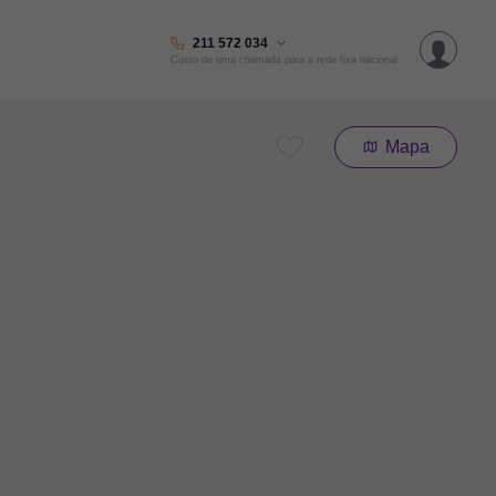
211 572 034
Custo de uma chamada para a rede fixa nacional
Mapa