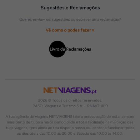
Sugestões e Reclamações
Queres enviar-nos sugestões ou escrever uma reclamação?
Vê como o podes fazer »
2026 © Todos os direitos reservados:
RASO, Viagens e Turismo S.A. – RNAVT 1819
A tua agência de viagens NETVIAGENS tem a preocupação de estar sempre
mais perto de ti, para maior comodidade e total facilidade na marcação das
tuas viagens, tens ainda ao teu dispor o nosso call center a funcionar todos
os dias úteis das 10:00 às 20:00 e Sábado das 10:00 às 14:00.