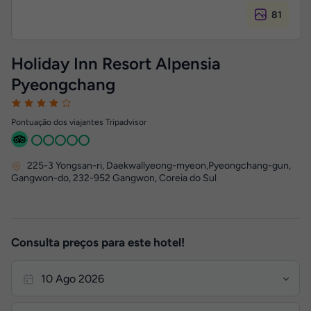
81
Holiday Inn Resort Alpensia
Pyeongchang
Pontuação dos viajantes Tripadvisor
225-3 Yongsan-ri, Daekwallyeong-myeon,Pyeongchang-gun,
Gangwon-do
,
232-952
Gangwon, Coreia do Sul
Consulta preços para este hotel!