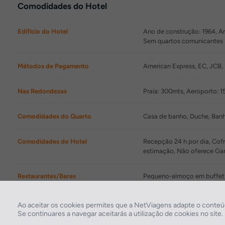
Comodidades do Hotel
Edifício do Hotel
Ano de construção: 1964, An
Sem quartos comunicantes
Métodos de Pagamento
American Express, EC, JCB, 
Nas Redondezas
Praia: 300mts, Aeroporto:
Comodidades do Quarto
Casa de banho, Duche, Banhe
Comodidades do Hotel
Recepção 24 h por dia, Cofr
estimação, Não oferece Ga
Restaurantes/Bares
Pequeno-almoço em buffet
Comodidades de Lazer
Bar, Sala de televisão
Ao aceitar os cookies permites que a NetViagens adapte o conteúd
Se continuares a navegar aceitarás a utilização de cookies no site