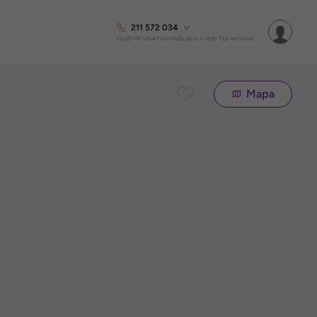
211 572 034
Custo de uma chamada para a rede fixa nacional
Mapa