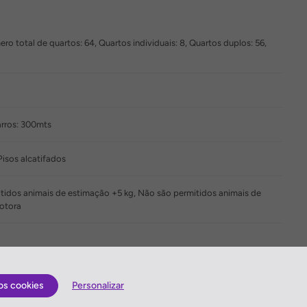
o total de quartos: 64, Quartos individuais: 8, Quartos duplos: 56,
rros: 300mts
Pisos alcatifados
itidos animais de estimação +5 kg, Não são permitidos animais de
otora
os cookies
Personalizar