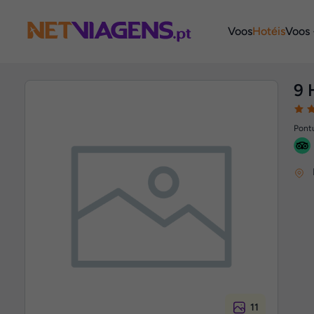
Navegação
Voos
Hotéis
Voos 
9 
Pontu
11