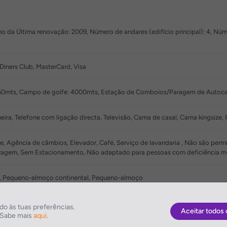
o da Última renovação: 2009, Número de andares (edifício principal): 4, Númer
Diners Club, MasterCard, Visa
 150mts, Campo de golfe: 4000mts, Estação de Comboios/Paragem de Autoca
ira, Telefone com ligação directa, Televisão, Cama de casal, Cama kingsize, 
e, Agência de câmbios, Elevador, Café, Serviço de lavandaria , Não são perm
ragem, Sem Estacionamento, Não adaptado para pessoas com deficiência m
, Pequeno-almoço continental, Pequeno-almoço
o às tuas preferências.
Aceitar todos 
. Sabe mais
aqui
.