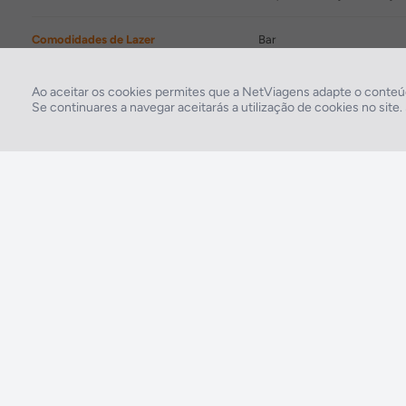
Comodidades de Lazer
Bar
Comodidades para Negócios
Sala de conferências, Sala 
Ao aceitar os cookies permites que a NetViagens adapte o conteúd
Se continuares a navegar aceitarás a utilização de cookies no site
2026 © Todos os direitos reservados:
RASO, Viagens e Turismo S.A. – RNAVT 1819
A tua agência de viagens NETVIAGENS tem a preocupação de estar sempre mais
perto de ti, para maior comodidade e total facilidade na marcação das tuas viagens,
tens ainda ao teu dispor o nosso call center a funcionar todos os dias úteis das 10:00
às 20:00 e Sábado das 10:00 às 14:00.
211 572 034
Custo de uma chamada para a rede fixa nacional