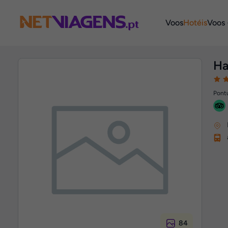
Navegação
Voos
Hotéis
Voos 
Ha
Pontu
84