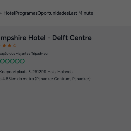
+ Hotel
Programas
Oportunidades
Last Minute
mpshire Hotel - Delft Centre
ação dos viajantes Tripadvisor
Koepoortplaats 3
,
2612RR
Haia, Holanda
a 4.83km do metro (Pijnacker Centrum, Pijnacker)