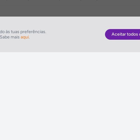
de reuniões, Hospedeiras de apoio a congressos, Fotocopiadora
o às tuas preferências.
Aceitar todos 
. Sabe mais
aqui
.
As Melhores Ofertas
NETVIAGENS
Voos
Condições de Uti
Hotel
FIN e Condições 
Voo + Hotel
Informações Gera
Pacotes de Viagem
Política de Cooki
Disneyland ® Paris
Política de Privac
Seguros Web NETVIAGENS
Política do Siste
Integrado