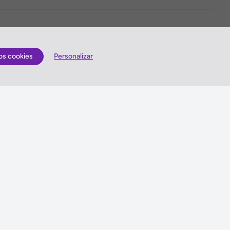
os cookies
Personalizar
Quem somos
lização
Antes de viajar
Gerais
Sugestões e Reclamações
is
Queres enviar-nos sugestões ou escrever uma
reclamação?
es
Vê como o podes fazer »
idade
ma de Gestão