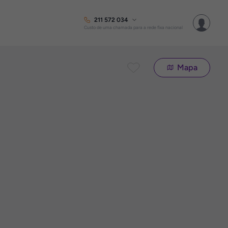
211 572 034
Custo de uma chamada para a rede fixa nacional
Mapa