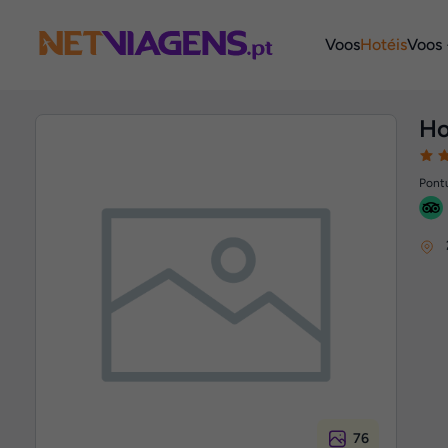
Navegação
Voos
Hotéis
Voos 
Ho
Pontu
76