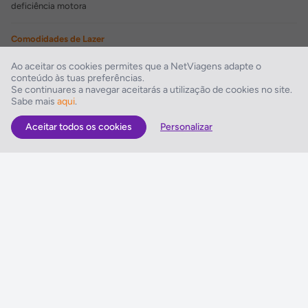
deficiência motora
Comodidades de Lazer
Bar
Ao aceitar os cookies permites que a NetViagens adapte o
conteúdo às tuas preferências.
Comodidades para Negócios
Se continuares a navegar aceitarás a utilização de cookies no site.
Sabe mais
aqui
.
Sala de reuniões, Centro de negócios
Aceitar todos os cookies
Personalizar
As Melhores Ofertas
Voos
Hotel
Voo + Hotel
Pacotes de Viagem
Disneyland ® Paris