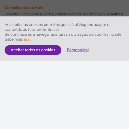
Comodidades do Hotel
Elevador, Serviço de quartos, Estacionamento, Certificação no âmbito
COVID
Ao aceitar os cookies permites que a NetViagens adapte o
conteúdo às tuas preferências.
Comodidades para Negócios
Se continuares a navegar aceitarás a utilização de cookies no site.
Sabe mais
aqui
.
Centro de negócios
Aceitar todos os cookies
Personalizar
As Melhores Ofertas
Voos
Hotel
Voo + Hotel
Pacotes de Viagem
Disneyland ® Paris
Seguros Web NETVIAGENS