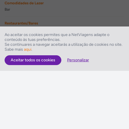
Comodidades de Lazer
Bar
Restaurantes/Bares
Restaurante
Ao aceitar os cookies permites que a NetViagens adapte o
conteúdo às tuas preferências.
Comodidades para Negócios
Se continuares a navegar aceitarás a utilização de cookies no site.
Sabe mais
aqui
.
Centro de negócios
Aceitar todos os cookies
Personalizar
As Melhores Ofertas
Voos
Hotel
Voo + Hotel
Pacotes de Viagem
Disneyland ® Paris