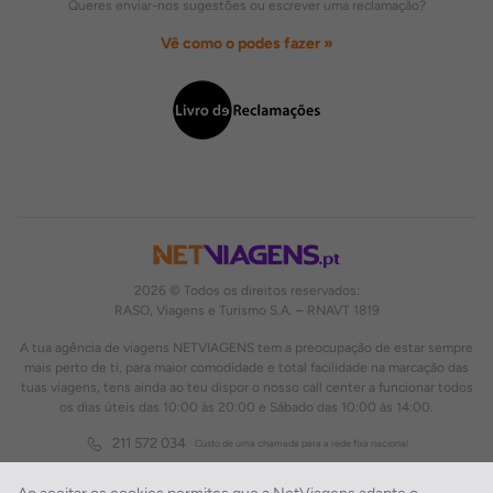
Queres enviar-nos sugestões ou escrever uma reclamação?
Vê como o podes fazer »
2026 © Todos os direitos reservados:
RASO, Viagens e Turismo S.A. – RNAVT 1819
A tua agência de viagens NETVIAGENS tem a preocupação de estar sempre
mais perto de ti, para maior comodidade e total facilidade na marcação das
tuas viagens, tens ainda ao teu dispor o nosso call center a funcionar todos
os dias úteis das 10:00 às 20:00 e Sábado das 10:00 às 14:00.
211 572 034
Custo de uma chamada para a rede fixa nacional