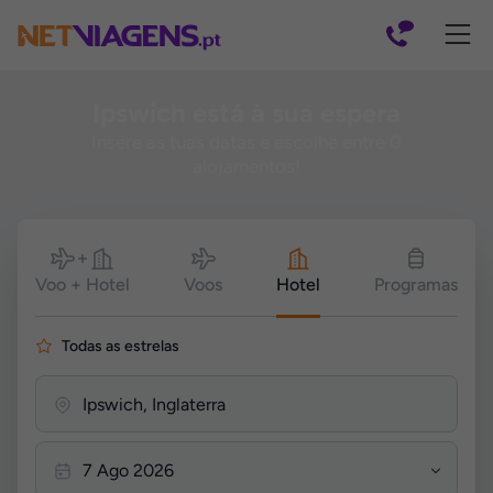
Navegação
Ipswich está à sua espera
Insere as tuas datas e escolhe entre 0
alojamentos!
Pesquisar
Voo + Hotel
Voos
Hotel
Programas
Todas as estrelas