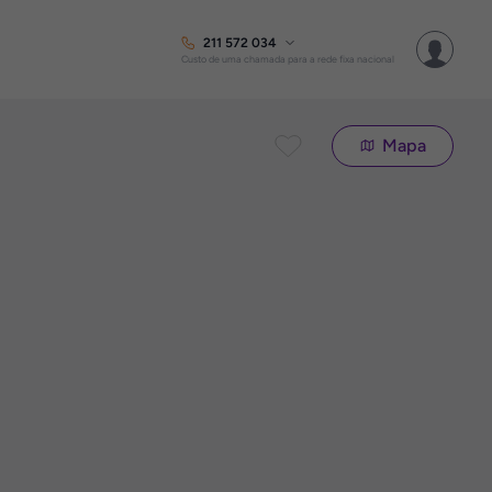
211 572 034
Custo de uma chamada para a rede fixa nacional
Mapa