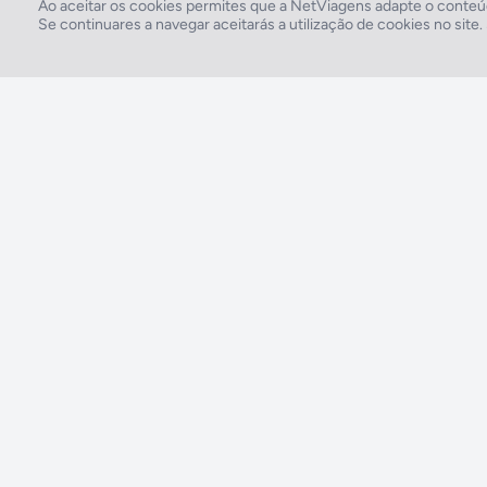
Ao aceitar os cookies permites que a NetViagens adapte o conteúd
Se continuares a navegar aceitarás a utilização de cookies no site
2026 © Todos os direitos reservados:
RASO, Viagens e Turismo S.A. – RNAVT 1819
A tua agência de viagens NETVIAGENS tem a preocupação de estar sempre mais
perto de ti, para maior comodidade e total facilidade na marcação das tuas viagens,
tens ainda ao teu dispor o nosso call center a funcionar todos os dias úteis das 10:00
às 20:00 e Sábado das 10:00 às 14:00.
211 572 034
Custo de uma chamada para a rede fixa nacional