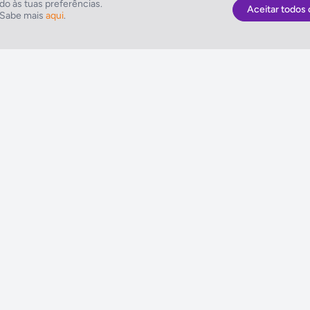
o às tuas preferências.
Aceitar todos 
. Sabe mais
aqui
.
As Melhores Ofertas
NETVIAGENS
Voos
Condições de Uti
Hotel
FIN e Condições 
Voo + Hotel
Informações Gera
Pacotes de Viagem
Política de Cooki
Disneyland ® Paris
Política de Privac
Seguros Web NETVIAGENS
Política do Siste
Integrado