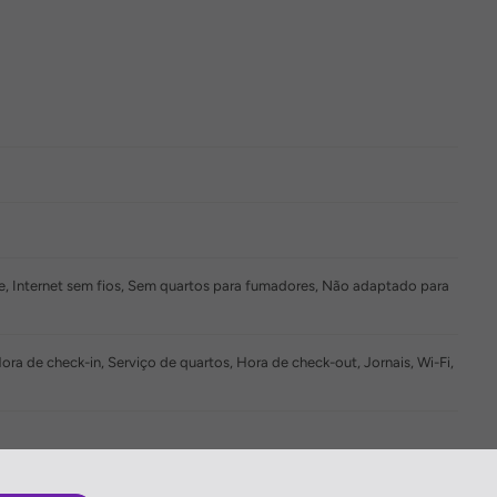
re, Internet sem fios, Sem quartos para fumadores, Não adaptado para
a de check-in, Serviço de quartos, Hora de check-out, Jornais, Wi-Fi,