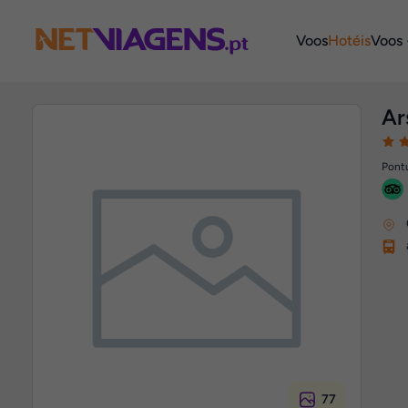
Navegação
Voos
Hotéis
Voos 
Ar
Pontu
77