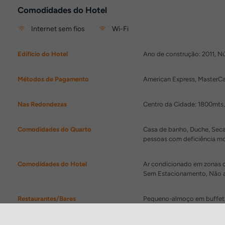
Comodidades do Hotel
Internet sem fios
Wi-Fi
Edifício do Hotel
Ano de construção: 2011, Núm
Métodos de Pagamento
American Express, MasterCa
Nas Redondezas
Centro da Cidade: 1800mts
Comodidades do Quarto
Casa de banho, Duche, Secad
pessoas com deficiência m
Comodidades do Hotel
Ar condicionado em zonas co
Sem Estacionamento, Não a
Restaurantes/Bares
Pequeno-almoço em buffet
Comodidades de Lazer
Bar, Sauna, Banho de vapor