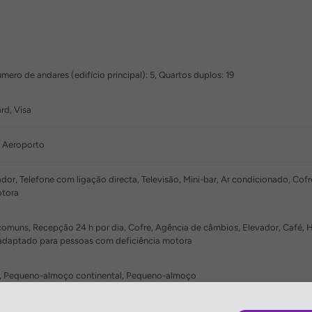
ero de andares (edifício principal): 5, Quartos duplos: 19
rd, Visa
, Aeroporto
or, Telefone com ligação directa, Televisão, Mini-bar, Ar condicionado, Cof
otora
muns, Recepção 24 h por dia, Cofre, Agência de câmbios, Elevador, Café, Hor
daptado para pessoas com deficiência motora
, Pequeno-almoço continental, Pequeno-almoço
, Ofertas de Spa, Banho Turco (Hammam)