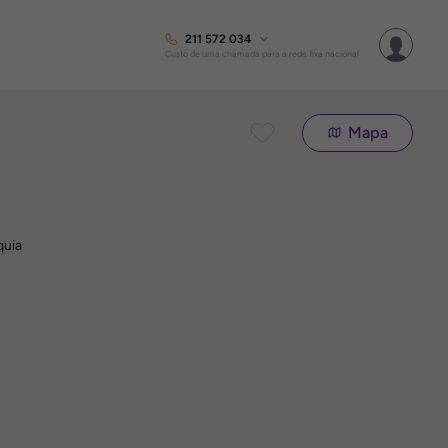
211 572 034
Custo de uma chamada para a rede fixa nacional
Mapa
quia