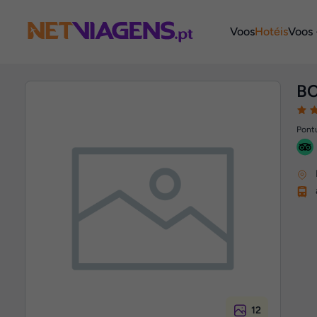
Navegação
Voos
Hotéis
Voos 
BC
Pontu
12