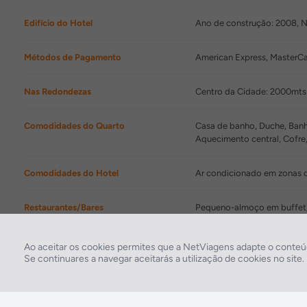
Edifício do Hotel
Ano de construção: 2008, Núm
Métodos de Pagamento
American Express, MasterCa
Nas Redondezas
Centro da Cidade: 2000mts
Comodidades do Quarto
Casa de banho, Duche, Banhe
Aquecimento central, Cofre,
Comodidades do Hotel
Ar condicionado em zonas co
Restaurantes/Bares
Pequeno-almoço em buffet,
Comodidades de Lazer
Hidromassagem, Sauna, Ba
Ao aceitar os cookies permites que a NetViagens adapte o conteúd
Se continuares a navegar aceitarás a utilização de cookies no site