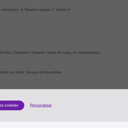
ndividuais: 4, Quartos duplos: 7, Suites: 4
ni-bar, Cafeteira / Chaleira, Cama de casal, Ar condicionado,
ernet por cabo, Serviço de lavandaria
os cookies
Personalizar