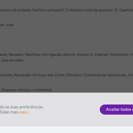
ero de andares (edifício principal): 5, Número total de quartos: 15, Quartos i
rd, Visa
ira, Secador, Telefone com ligação directa, Acesso à Internet, Kitchenete, Mi
 Sala de estar
muns, Recepção 24 h por dia, Cofre, Elevador, Cobertura de telemóveis, Int
 Pequeno-almoço continental
nho de vapor
o às tuas preferências.
Aceitar todos 
. Sabe mais
aqui
.