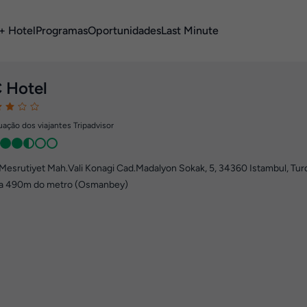
+ Hotel
Programas
Oportunidades
Last Minute
 Hotel
ação dos viajantes Tripadvisor
Mesrutiyet Mah.Vali Konagi Cad.Madalyon Sokak, 5
,
34360
Istambul, Tur
a 490m do metro (Osmanbey)