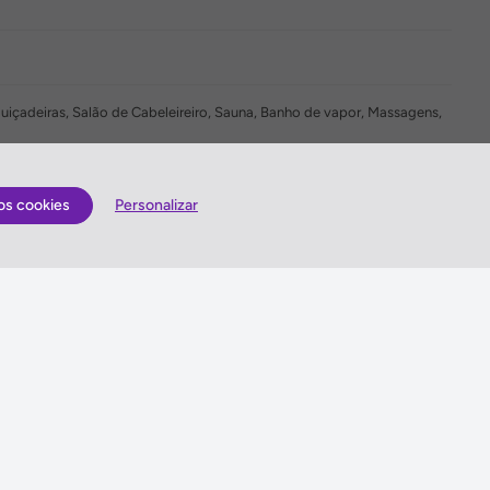
preguiçadeiras, Salão de Cabeleireiro, Sauna, Banho de vapor, Massagens,
os cookies
Personalizar
Quem somos
lização
Antes de viajar
Gerais
Sugestões e Reclamações
is
Queres enviar-nos sugestões ou escrever uma
reclamação?
es