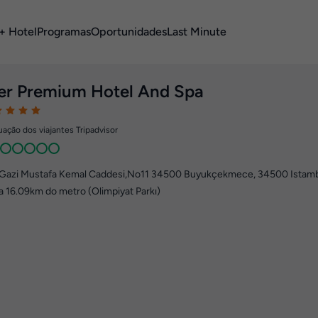
+ Hotel
Programas
Oportunidades
Last Minute
er Premium Hotel And Spa
ação dos viajantes Tripadvisor
Gazi Mustafa Kemal Caddesi,No11 34500 Buyukçekmece
,
34500
Istamb
a 16.09km do metro (Olimpiyat Parkı)