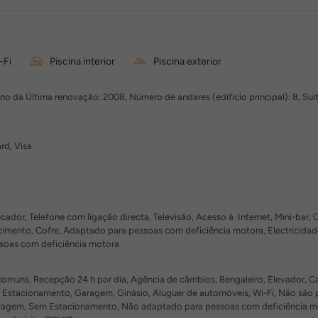
-Fi
Piscina interior
Piscina exterior
o da Última renovação: 2008, Número de andares (edifício principal): 8, Sui
rd, Visa
ador, Telefone com ligação directa, Televisão, Acesso à Internet, Mini-bar, C
imento, Cofre, Adaptado para pessoas com deficiência motora, Electricida
soas com deficiência motora
muns, Recepção 24 h por dia, Agência de câmbios, Bengaleiro, Elevador, Café
, Estacionamento, Garagem, Ginásio, Aluguer de automóveis, Wi-Fi, Não são 
agem, Sem Estacionamento, Não adaptado para pessoas com deficiência moto