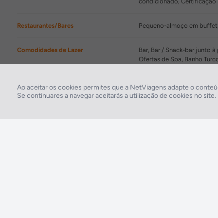
condicionado, Certificaçã
Restaurantes/Bares
Pequeno-almoço em buffet, A
Comodidades de Lazer
Bar, Bar / Snack-bar junto à
Ofertas de Spa, Banho Tur
Comodidades para Negócios
Sala de conferências: 9, Ce
Ao aceitar os cookies permites que a NetViagens adapte o conteúd
Se continuares a navegar aceitarás a utilização de cookies no site
2026 © Todos os direitos reservados:
RASO, Viagens e Turismo S.A. – RNAVT 1819
A tua agência de viagens NETVIAGENS tem a preocupação de estar sempre mais
perto de ti, para maior comodidade e total facilidade na marcação das tuas viagens,
tens ainda ao teu dispor o nosso call center a funcionar todos os dias úteis das 10:00
às 20:00 e Sábado das 10:00 às 14:00.