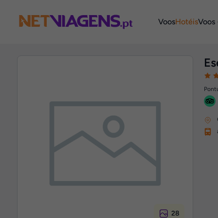
Navegação
Voos
Hotéis
Voos 
Es
Pontu
28