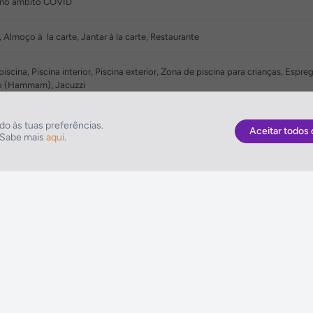
o no âmbito COVID
lmoço à la carte, Jantar à la carte, Restaurante
 piscina, Piscina interior, Piscina exterior, Zona de piscina para crianças, Es
co (Hammam), Jacuzzi
ntro de negócios
o às tuas preferências.
Aceitar todos 
. Sabe mais
aqui
.
As Melhores Ofertas
NETVIAGENS
Voos
Condições de Uti
Hotel
FIN e Condições 
Voo + Hotel
Informações Gera
Pacotes de Viagem
Política de Cooki