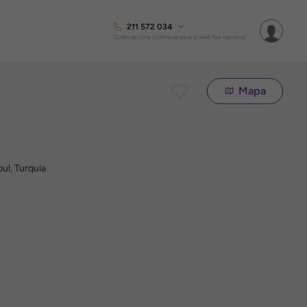
211 572 034
Custo de uma chamada para a rede fixa nacional
Mapa
ul, Turquia