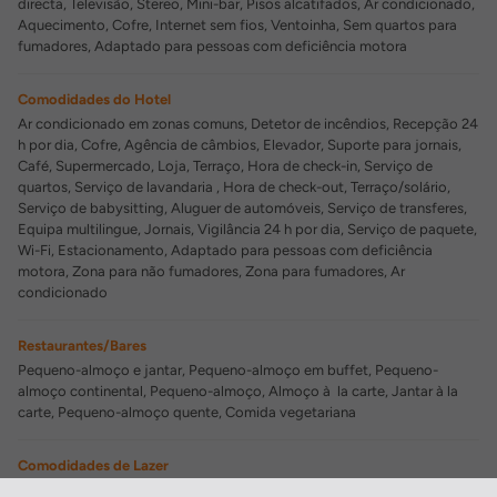
directa, Televisão, Stereo, Mini-bar, Pisos alcatifados, Ar condicionado,
Aquecimento, Cofre, Internet sem fios, Ventoinha, Sem quartos para
fumadores, Adaptado para pessoas com deficiência motora
Comodidades do Hotel
Ar condicionado em zonas comuns, Detetor de incêndios, Recepção 24
h por dia, Cofre, Agência de câmbios, Elevador, Suporte para jornais,
Café, Supermercado, Loja, Terraço, Hora de check-in, Serviço de
quartos, Serviço de lavandaria , Hora de check-out, Terraço/solário,
Serviço de babysitting, Aluguer de automóveis, Serviço de transferes,
Equipa multilingue, Jornais, Vigilância 24 h por dia, Serviço de paquete,
Wi-Fi, Estacionamento, Adaptado para pessoas com deficiência
motora, Zona para não fumadores, Zona para fumadores, Ar
condicionado
Restaurantes/Bares
Pequeno-almoço e jantar, Pequeno-almoço em buffet, Pequeno-
almoço continental, Pequeno-almoço, Almoço à la carte, Jantar à la
carte, Pequeno-almoço quente, Comida vegetariana
Comodidades de Lazer
Bar, Sala de televisão