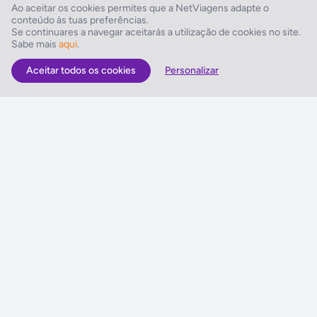
Ao aceitar os cookies permites que a NetViagens adapte o
conteúdo às tuas preferências.
Comodidades para Negócios
Se continuares a navegar aceitarás a utilização de cookies no site.
Sabe mais
aqui
.
Sala de reuniões
Aceitar todos os cookies
Personalizar
As Melhores Ofertas
Voos
Hotel
Voo + Hotel
Pacotes de Viagem
Disneyland ® Paris
Seguros Web NETVIAGENS
NETVIAGENS