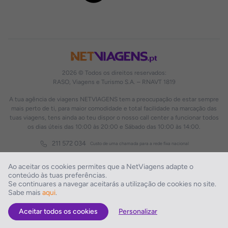
2026 © Todos os direitos reservados:
RASO, Viagens e Turismo S.A. – RNAVT 1819
A tua agência de viagens NETVIAGENS tem a preocupação de estar sempre
mais perto de ti, para maior comodidade e total facilidade na marcação das
tuas viagens, tens ainda ao teu dispor o nosso call center a funcionar todos
os dias úteis das 10:00 às 20:00 e Sábado das 10:00 às 14:00.
211 572 034
Custo de uma chamada para a rede fixa nacional
Ao aceitar os cookies permites que a NetViagens adapte o
conteúdo às tuas preferências.
Se continuares a navegar aceitarás a utilização de cookies no site.
Sabe mais
aqui
.
Aceitar todos os cookies
Personalizar