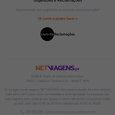
Sugestões e Reclamações
Queres enviar-nos sugestões ou escrever uma reclamação?
Vê como o podes fazer »
2026 © Todos os direitos reservados:
RASO, Viagens e Turismo S.A. – RNAVT 1819
A tua agência de viagens NETVIAGENS tem a preocupação de estar sempre
mais perto de ti, para maior comodidade e total facilidade na marcação das
tuas viagens, tens ainda ao teu dispor o nosso call center a funcionar todos
os dias úteis das 10:00 às 20:00 e Sábado das 10:00 às 14:00.
211 572 034
Custo de uma chamada para a rede fixa nacional