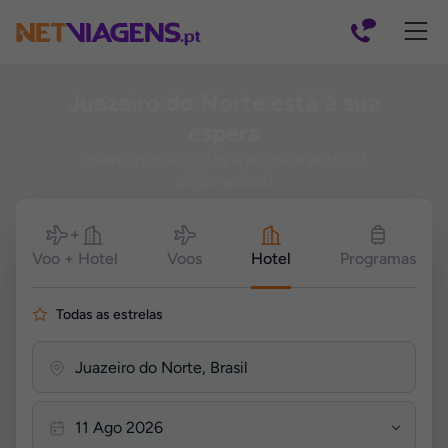
Navegação
Juazeiro do Norte está à sua
espera
Insere as tuas datas e escolhe entre 12
alojamentos!
Pesquisar
Voo + Hotel
Voos
Hotel
Programas
Todas as estrelas