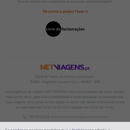
Queres enviar-nos sugestões ou escrever uma reclamação?
Vê como o podes fazer »
2026 © Todos os direitos reservados:
RASO, Viagens e Turismo S.A. – RNAVT 1819
A tua agência de viagens NETVIAGENS tem a preocupação de estar sempre
mais perto de ti, para maior comodidade e total facilidade na marcação das
tuas viagens, tens ainda ao teu dispor o nosso call center a funcionar todos
os dias úteis das 10:00 às 20:00 e Sábado das 10:00 às 14:00.
211 572 034
Custo de uma chamada para a rede fixa nacional