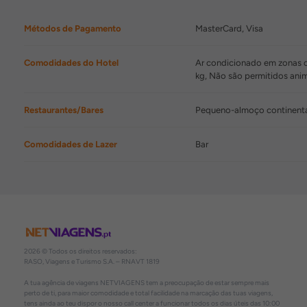
Métodos de Pagamento
MasterCard, Visa
Comodidades do Hotel
Ar condicionado em zonas co
kg, Não são permitidos an
Restaurantes/Bares
Pequeno-almoço continent
Comodidades de Lazer
Bar
2026 © Todos os direitos reservados:
RASO, Viagens e Turismo S.A. – RNAVT 1819
A tua agência de viagens NETVIAGENS tem a preocupação de estar sempre mais
perto de ti, para maior comodidade e total facilidade na marcação das tuas viagens,
tens ainda ao teu dispor o nosso call center a funcionar todos os dias úteis das 10:00