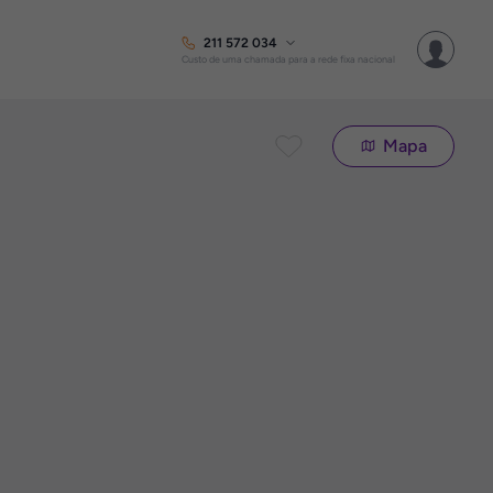
211 572 034
Custo de uma chamada para a rede fixa nacional
Mapa