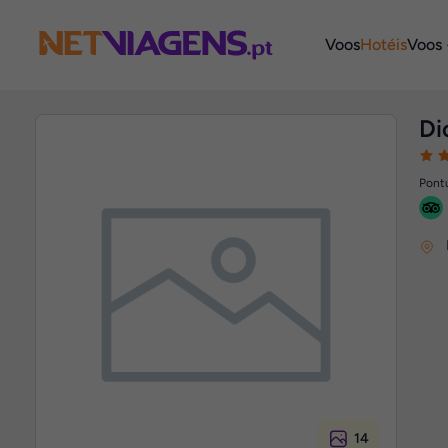
Navegação
Voos
Hotéis
Voos 
Di
Pontu
14