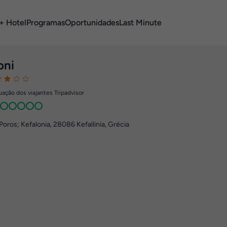
+ Hotel
Programas
Oportunidades
Last Minute
oni
ação dos viajantes Tripadvisor
Poros; Kefalonia
,
28086
Kefallinia, Grécia