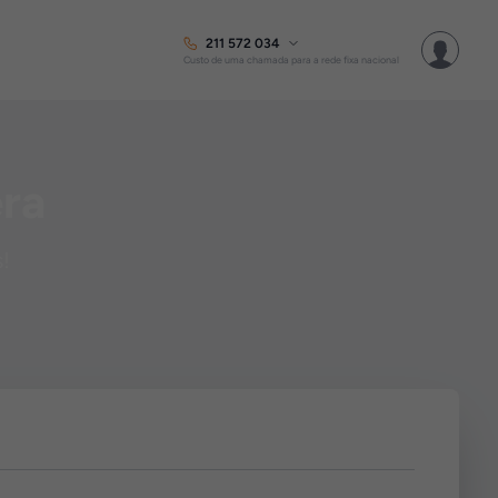
211 572 034
Custo de uma chamada para a rede fixa nacional
era
s!