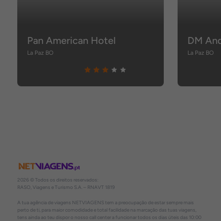
Pan American Hotel
DM And
La Paz BO
La Paz BO
2026 © Todos os direitos reservados:
RASO, Viagens e Turismo S.A. – RNAVT 1819
A tua agência de viagens NETVIAGENS tem a preocupação de estar sempre mais
perto de ti, para maior comodidade e total facilidade na marcação das tuas viagens,
tens ainda ao teu dispor o nosso call center a funcionar todos os dias úteis das 10:00