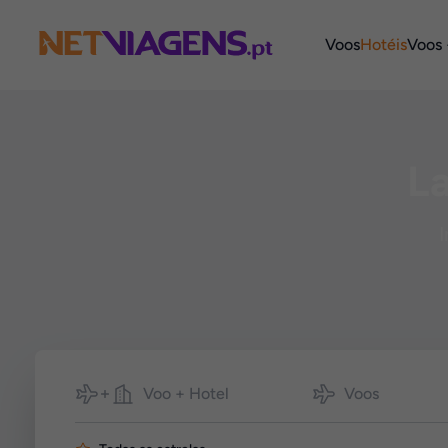
Navegação
Voos
Hotéis
Voos 
La
I
Pesquisar
Voo + Hotel
Voos