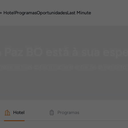
+ Hotel
Programas
Oportunidades
Last Minute
 Paz BO está à sua esp
nsere as tuas datas e escolhe entre 56 alojamento
Hotel
Programas