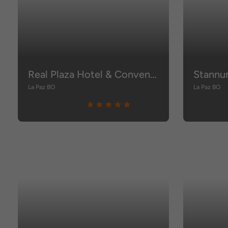
Real Plaza Hotel & Convention Center
Stannu
La Paz BO
La Paz BO