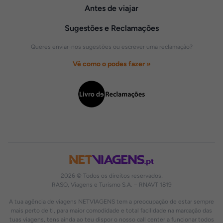
Antes de viajar
Sugestões e Reclamações
Queres enviar-nos sugestões ou escrever uma reclamação?
Vê como o podes fazer »
2026 © Todos os direitos reservados:
RASO, Viagens e Turismo S.A. – RNAVT 1819
A tua agência de viagens NETVIAGENS tem a preocupação de estar sempre
mais perto de ti, para maior comodidade e total facilidade na marcação das
tuas viagens, tens ainda ao teu dispor o nosso call center a funcionar todos