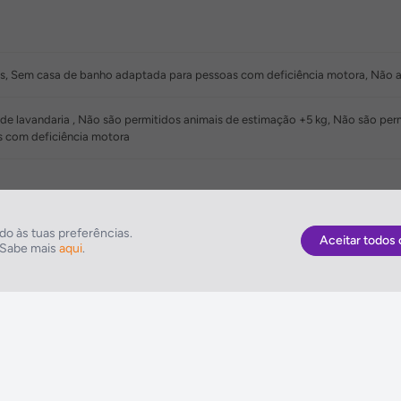
s, Sem casa de banho adaptada para pessoas com deficiência motora, Não 
o de lavandaria , Não são permitidos animais de estimação +5 kg, Não são p
 com deficiência motora
o às tuas preferências.
Aceitar todos 
. Sabe mais
aqui
.
As Melhores Ofertas
NETVIAGENS
Voos
Condições de Uti