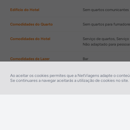
Edifício do Hotel
Sem quartos comunicantes
Comodidades do Quarto
Sem quartos para fumadore
Comodidades do Hotel
Serviço de quartos, Serviç
Não adaptado para pessoas
Comodidades de Lazer
Bar
Restaurantes/Bares
Restaurante
Ao aceitar os cookies permites que a NetViagens adapte o conteúd
Se continuares a navegar aceitarás a utilização de cookies no site
2026 © Todos os direitos reservados:
RASO, Viagens e Turismo S.A. – RNAVT 1819