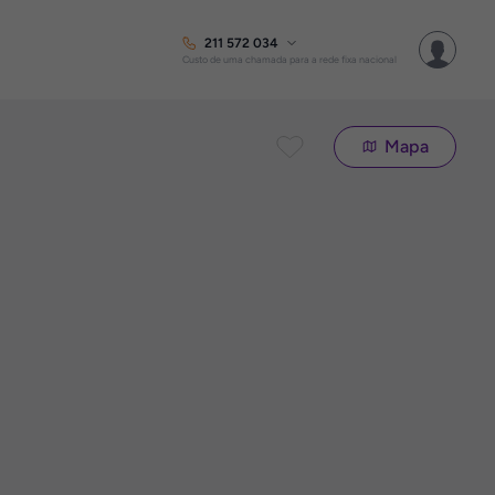
211 572 034
Custo de uma chamada para a rede fixa nacional
Mapa