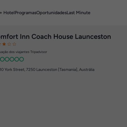
+ Hotel
Programas
Oportunidades
Last Minute
mfort Inn Coach House Launceston
ação dos viajantes Tripadvisor
10 York Street
,
7250
Launceston [Tasmania], Austrália