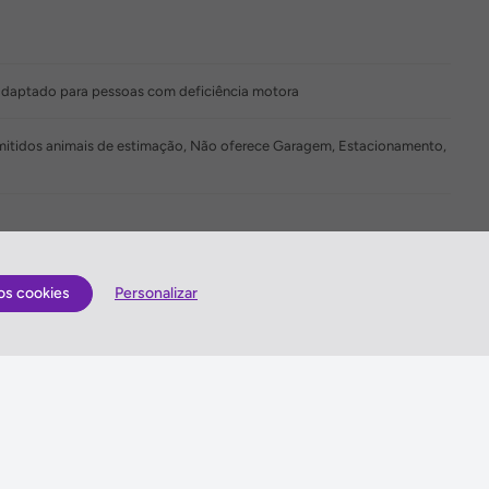
adaptado para pessoas com deficiência motora
ermitidos animais de estimação, Não oferece Garagem, Estacionamento,
os cookies
Personalizar
Quem somos
lização
Antes de viajar