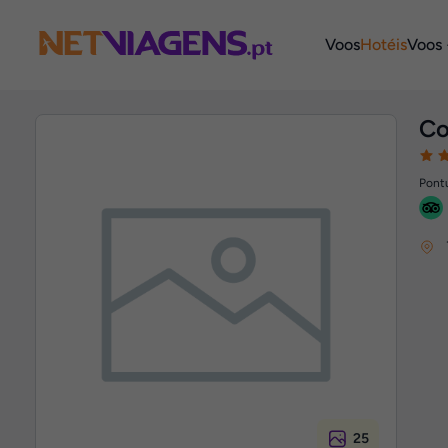
Navegação
Voos
Hotéis
Voos 
Co
Pontu
25