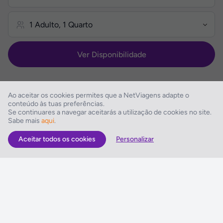
Ver Disponibilidade
Ao aceitar os cookies permites que a NetViagens adapte o
conteúdo às tuas preferências.
Se continuares a navegar aceitarás a utilização de cookies no site.
Descrição do Hotel
Sabe mais
aqui
.
Aceitar todos os cookies
Personalizar
As Melhores Ofertas
Voos
Hotel