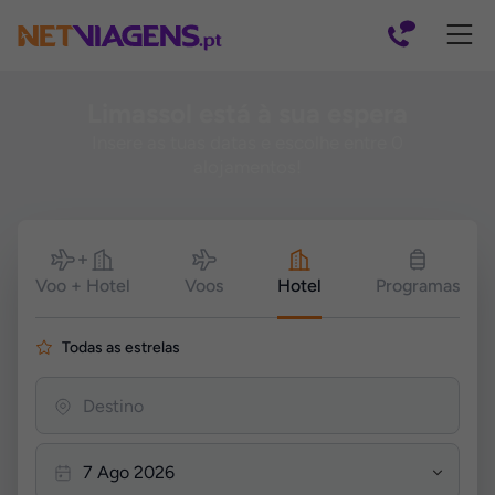
Navegação
Limassol está à sua espera
Insere as tuas datas e escolhe entre 0
alojamentos!
Pesquisar
Voo + Hotel
Voos
Hotel
Programas
Todas as estrelas