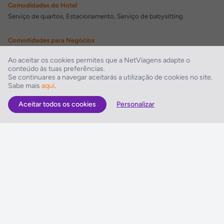
Comodidades do Hotel
Serviço de quartos, Estacionamento, Serviço de babysitting
Comodidades para Negócios
Centro de negócios
Ao aceitar os cookies permites que a NetViagens adapte o
conteúdo às tuas preferências.
Comodidades de Lazer
Se continuares a navegar aceitarás a utilização de cookies no site.
Sabe mais
aqui
.
Piscina exterior
Aceitar todos os cookies
Personalizar
As Melhores Ofertas
Voos
Hotel
Voo + Hotel
Pacotes de Viagem
Disneyland ® Paris