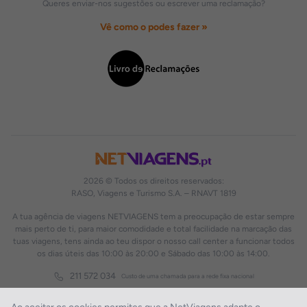
Queres enviar-nos sugestões ou escrever uma reclamação?
Vê como o podes fazer »
2026 © Todos os direitos reservados:
RASO, Viagens e Turismo S.A. – RNAVT 1819
A tua agência de viagens NETVIAGENS tem a preocupação de estar sempre
mais perto de ti, para maior comodidade e total facilidade na marcação das
tuas viagens, tens ainda ao teu dispor o nosso call center a funcionar todos
os dias úteis das 10:00 às 20:00 e Sábado das 10:00 às 14:00.
211 572 034
Custo de uma chamada para a rede fixa nacional