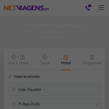
Navegação
Loja está à sua espera
Insere as tuas datas e escolhe entre 0
alojamentos!
Pesquisar
Voo + Hotel
Voos
Hotel
Programas
Todas as estrelas