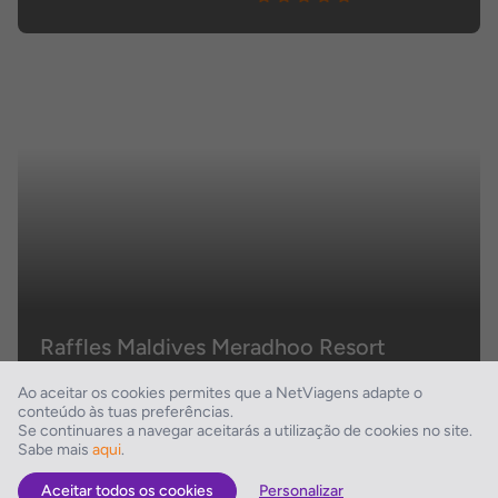
Raffles Maldives Meradhoo Resort
Gaafu Dhaalu
Ao aceitar os cookies permites que a NetViagens adapte o
conteúdo às tuas preferências.
Se continuares a navegar aceitarás a utilização de cookies no site.
Sabe mais
aqui
.
Aceitar todos os cookies
Personalizar