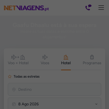
Navegação
Gaafu Dhaalu está à sua espera
Insere as tuas datas e escolhe entre 0
alojamentos!
Pesquisar
Voo + Hotel
Voos
Hotel
Programas
Todas as estrelas