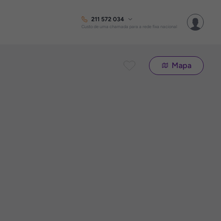
211 572 034
Custo de uma chamada para a rede fixa nacional
Mapa