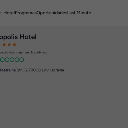
+ Hotel
Programas
Oportunidades
Last Minute
opolis Hotel
ação dos viajantes Tripadvisor
Teatralna Str.16
,
79008
Lviv, Ucrânia