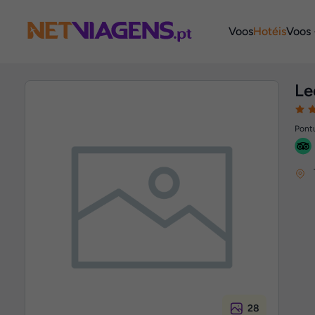
Navegação
Voos
Hotéis
Voos 
Le
Pontu
28