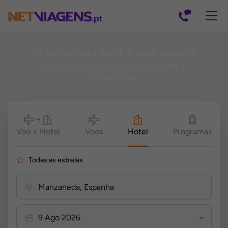
Navegação
Manzaneda está à sua espera
Insere as tuas datas e escolhe entre 4
alojamentos!
Pesquisar
Voo + Hotel
Voos
Hotel
Programas
Todas as estrelas