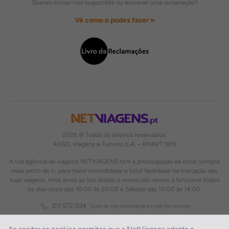
Queres enviar-nos sugestões ou escrever uma reclamação?
Vê como o podes fazer »
2026 © Todos os direitos reservados:
RASO, Viagens e Turismo S.A. – RNAVT 1819
A tua agência de viagens NETVIAGENS tem a preocupação de estar sempre
mais perto de ti, para maior comodidade e total facilidade na marcação das
tuas viagens, tens ainda ao teu dispor o nosso call center a funcionar todos
os dias úteis das 10:00 às 20:00 e Sábado das 10:00 às 14:00.
211 572 034
Custo de uma chamada para a rede fixa nacional