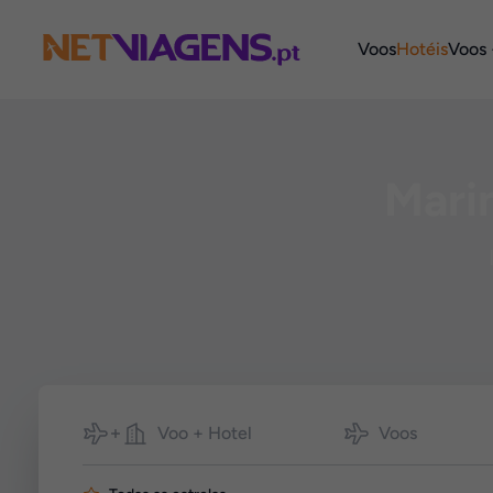
Navegação
Voos
Hotéis
Voos 
Marin
Pesquisar
Voo + Hotel
Voos