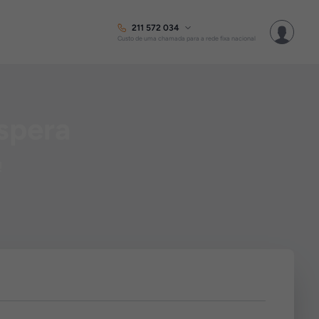
211 572 034
Custo de uma chamada para a rede fixa nacional
espera
!