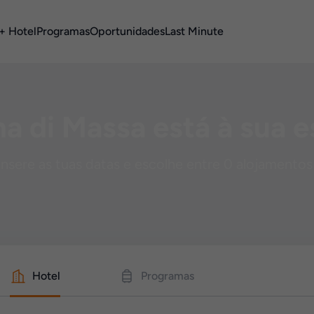
+ Hotel
Programas
Oportunidades
Last Minute
a di Massa está à sua 
Insere as tuas datas e escolhe entre 0 alojamentos
Hotel
Programas