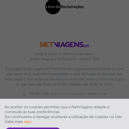
2026 © Todos os direitos reservados:
RASO, Viagens e Turismo S.A. – RNAVT 1819
A tua agência de viagens NETVIAGENS tem a preocupação de estar sempre
mais perto de ti, para maior comodidade e total facilidade na marcação das
tuas viagens, tens ainda ao teu dispor o nosso call center a funcionar todos
os dias úteis das 10:00 às 20:00 e Sábado das 10:00 às 14:00.
211 572 034
Custo de uma chamada para a rede fixa nacional
Ao aceitar os cookies permites que a NetViagens adapte o
conteúdo às tuas preferências.
Se continuares a navegar aceitarás a utilização de cookies no site.
Sabe mais
aqui
.