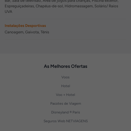
Bar, Sala de televisão, Área de jogos para crianças, Piscina exterior,
Espreguiçadeiras, Chapéus-de-sol, Hidromassagem, Solário/ Raios
UVA
Instalações Desportivas
Canoagem, Gaivota, Ténis
As Melhores Ofertas
Voos
Hotel
Voo + Hotel
Pacotes de Viagem
Disneyland ® Paris
Seguros Web NETVIAGENS