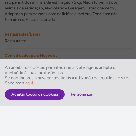
são permitidos animais de estimação +5 kg, Não são permitidos
animais de estimação, Não oferece Garagem, Estacionamento,
Adaptado para pessoas com deficiência motora, Zona para não
fumadores, Ar condicionado
Restaurantes/Bares
Restaurante
Comodidades para Negócios
Sala de conferências
Ao aceitar os cookies permites que a NetViagens adapte o
conteúdo às tuas preferências.
Comodidades de Lazer
Se continuares a navegar aceitarás a utilização de cookies no site.
Sabe mais
aqui
.
Espreguiçadeiras
Aceitar todos os cookies
Personalizar
As Melhores Ofertas
Voos