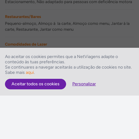
Estacionamento, Não adaptado para pessoas com deficiência motora
Restaurantes/Bares
Pequeno-almoço, Almoço à la carte, Almoço como menu, Jantar à la
carte, Restaurante, Jantar como menu
Comodidades de Lazer
Animação infantil, Ofertas de Spa
Ao aceitar os cookies permites que a NetViagens adapte o
conteúdo às tuas preferências.
Instalações Desportivas
Se continuares a navegar aceitarás a utilização de cookies no site.
Sabe mais
aqui
.
Ténis de mesa, Voleibol, Ténis
Aceitar todos os cookies
Personalizar
As Melhores Ofertas
Voos
Hotel