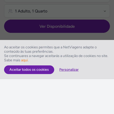
Ver Disponibilidade
Ao aceitar os cookies permites que a NetViagens adapte o
conteúdo às tuas preferências.
Se continuares a navegar aceitarás a utilização de cookies no site.
Descrição do Hotel
Sabe mais
aqui
.
Aceitar todos os cookies
Personalizar
As Melhores Ofertas
Voos
Hotel