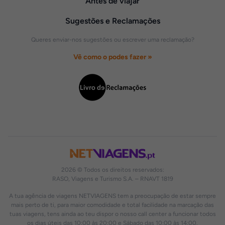
Antes de viajar
Sugestões e Reclamações
Queres enviar-nos sugestões ou escrever uma reclamação?
Vê como o podes fazer »
2026 © Todos os direitos reservados:
RASO, Viagens e Turismo S.A. – RNAVT 1819
A tua agência de viagens NETVIAGENS tem a preocupação de estar sempre
mais perto de ti, para maior comodidade e total facilidade na marcação das
tuas viagens, tens ainda ao teu dispor o nosso call center a funcionar todos
os dias úteis das 10:00 às 20:00 e Sábado das 10:00 às 14:00.