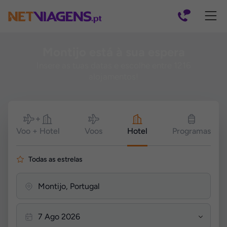
Navegação
Montijo está à sua espera
Insere as tuas datas e escolhe entre 1216
alojamentos!
Pesquisar
Voo + Hotel
Voos
Hotel
Programas
Todas as estrelas