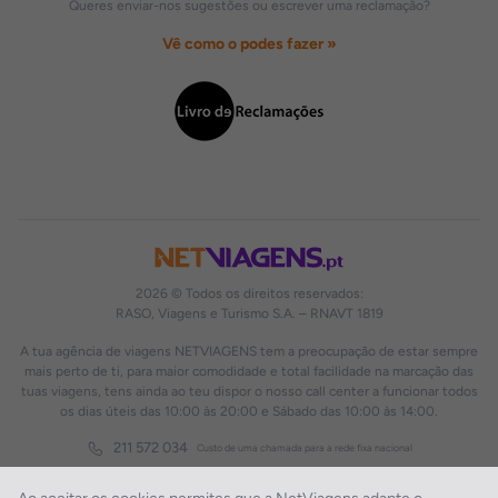
Queres enviar-nos sugestões ou escrever uma reclamação?
Vê como o podes fazer »
2026 © Todos os direitos reservados:
RASO, Viagens e Turismo S.A. – RNAVT 1819
A tua agência de viagens NETVIAGENS tem a preocupação de estar sempre
mais perto de ti, para maior comodidade e total facilidade na marcação das
tuas viagens, tens ainda ao teu dispor o nosso call center a funcionar todos
os dias úteis das 10:00 às 20:00 e Sábado das 10:00 às 14:00.
211 572 034
Custo de uma chamada para a rede fixa nacional