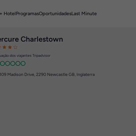
+ Hotel
Programas
Oportunidades
Last Minute
rcure Charlestown
ação dos viajantes Tripadvisor
109 Madison Drive
,
2290
Newcastle GB, Inglaterra