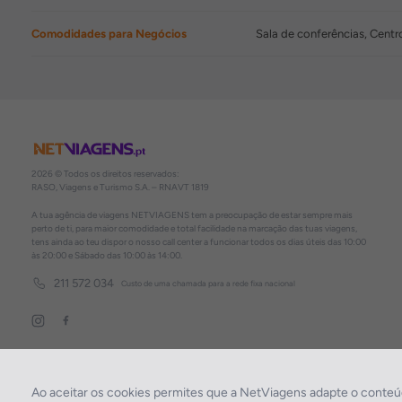
Comodidades para Negócios
Sala de conferências, Cent
2026 © Todos os direitos reservados:
RASO, Viagens e Turismo S.A. – RNAVT 1819
A tua agência de viagens NETVIAGENS tem a preocupação de estar sempre mais
perto de ti, para maior comodidade e total facilidade na marcação das tuas viagens,
tens ainda ao teu dispor o nosso call center a funcionar todos os dias úteis das 10:00
às 20:00 e Sábado das 10:00 às 14:00.
211 572 034
Custo de uma chamada para a rede fixa nacional
Ao aceitar os cookies permites que a NetViagens adapte o conteúd