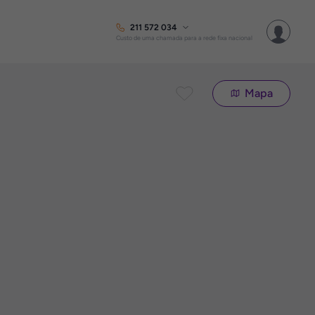
211 572 034
Custo de uma chamada para a rede fixa nacional
Mapa