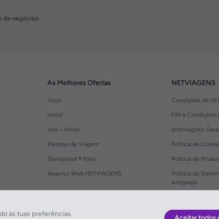
ro de negócios
As Melhores Ofertas
NETVIAGENS
Voos
Condições de Uti
Hotel
FIN e Condições 
Voo + Hotel
Informações Gera
Pacotes de Viagem
Política de Cooki
Disneyland ® Paris
Política de Privac
Seguros Web NETVIAGENS
Política do Siste
Integrado
o às tuas preferências.
Aceitar todos 