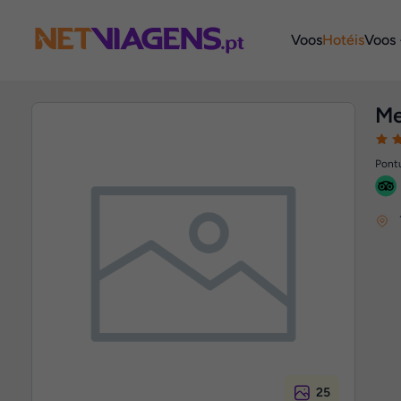
Navegação
Voos
Hotéis
Voos 
Me
Pontu
25