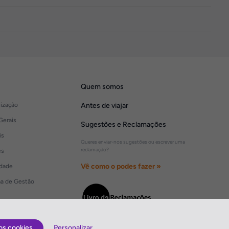
Quem somos
lização
Antes de viajar
Gerais
Sugestões e Reclamações
is
Queres enviar-nos sugestões ou escrever uma
reclamação?
es
Vê como o podes fazer »
idade
ma de Gestão
os cookies
Personalizar