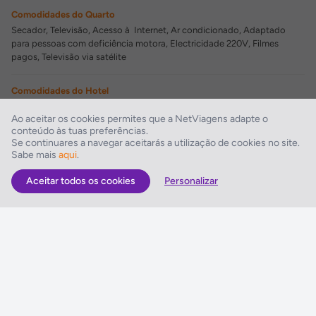
Comodidades do Quarto
Secador, Televisão, Acesso à Internet, Ar condicionado, Adaptado
para pessoas com deficiência motora, Electricidade 220V, Filmes
pagos, Televisão via satélite
Comodidades do Hotel
Elevador, Serviço de quartos, Ginásio
Ao aceitar os cookies permites que a NetViagens adapte o
conteúdo às tuas preferências.
Comodidades de Lazer
Se continuares a navegar aceitarás a utilização de cookies no site.
Sabe mais
aqui
.
Piscina interior, Sauna
Aceitar todos os cookies
Personalizar
As Melhores Ofertas
Voos
Hotel
Voo + Hotel