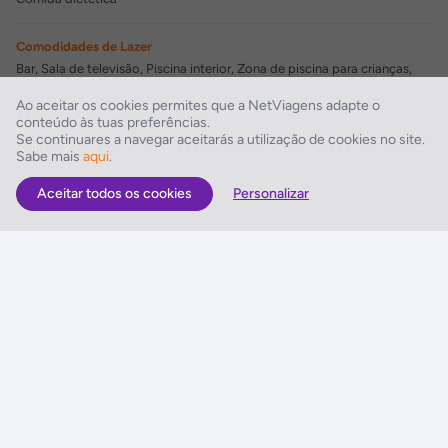
Comodidades de Lazer
Bar, Sala de televisão, Piscina interior, Zona de piscina para crianças,
Hidromassagem
Ao aceitar os cookies permites que a NetViagens adapte o
conteúdo às tuas preferências.
Comodidades para Negócios
Se continuares a navegar aceitarás a utilização de cookies no site.
Sabe mais
aqui
.
Sala de conferências
Aceitar todos os cookies
Personalizar
As Melhores Ofertas
Voos
Hotel
Voo + Hotel
Pacotes de Viagem
Disneyland ® Paris