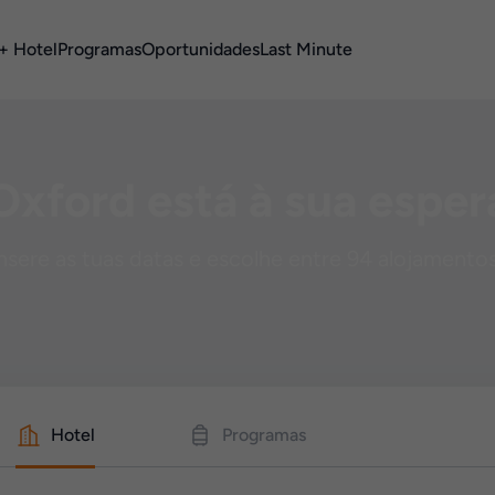
+ Hotel
Programas
Oportunidades
Last Minute
Oxford está à sua esper
nsere as tuas datas e escolhe entre 94 alojamento
Hotel
Programas