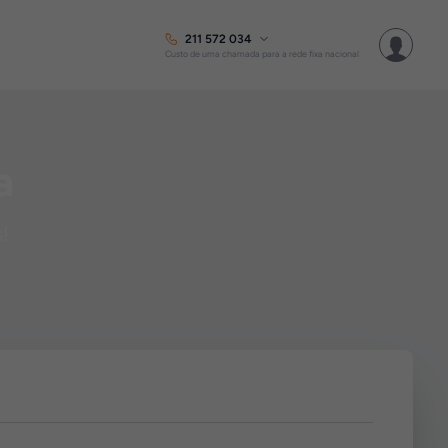
211 572 034
Custo de uma chamada para a rede fixa nacional
a
s!