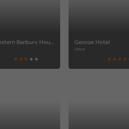
Best Western Banbury House Hotel
George Hotel
Oxford