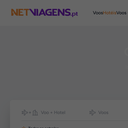
Navegação
Voos
Hotéis
Voos 
I
Pesquisar
Voo + Hotel
Voos