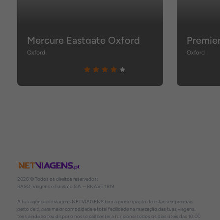
Mercure Eastgate Oxford
Oxford
Oxford
2026 © Todos os direitos reservados:
RASO, Viagens e Turismo S.A. – RNAVT 1819
A tua agência de viagens NETVIAGENS tem a preocupação de estar sempre mais
perto de ti, para maior comodidade e total facilidade na marcação das tuas viagens,
tens ainda ao teu dispor o nosso call center a funcionar todos os dias úteis das 10:00