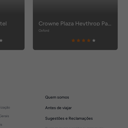
tel
Crowne Plaza Heythrop Park - Oxford
Oxford
Quem somos
lização
Antes de viajar
Gerais
Sugestões e Reclamações
is