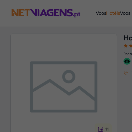
Navegação
Voos
Hotéis
Voos 
Ho
Pontu
11