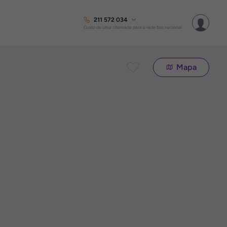
211 572 034
Custo de uma chamada para a rede fixa nacional
Mapa