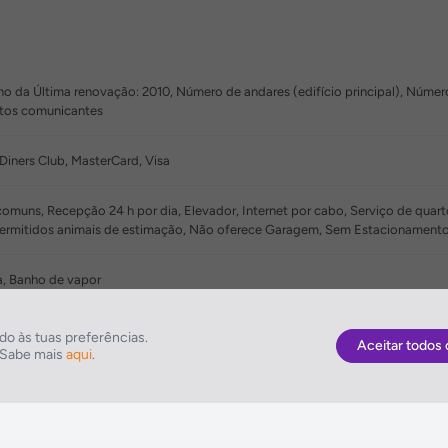
o da Última renovação: 2010, Número de andares (edifício principal), Número t
artos comunicantes
Diners Club, MasterCard, Visa
muns, Recepção 24 h por dia, Elevador, Internet por cabo, Serviço de quarto
permitidos animais de estimação, Não oferece Garagem, Sem Estacionament
na, Banho de vapor
o às tuas preferências.
Aceitar todos 
. Sabe mais
aqui
.