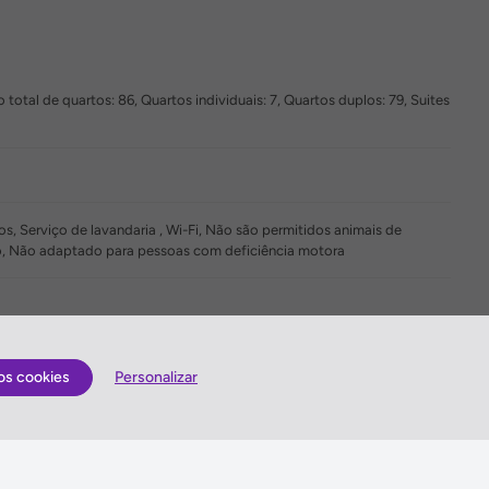
otal de quartos: 86, Quartos individuais: 7, Quartos duplos: 79, Suites
s, Serviço de lavandaria , Wi-Fi, Não são permitidos animais de
o, Não adaptado para pessoas com deficiência motora
os cookies
Personalizar