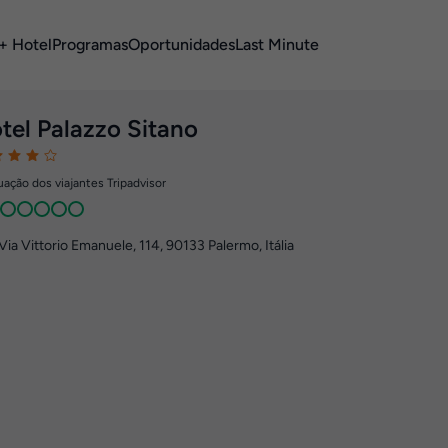
+ Hotel
Programas
Oportunidades
Last Minute
tel Palazzo Sitano
ação dos viajantes Tripadvisor
Via Vittorio Emanuele, 114
,
90133
Palermo, Itália