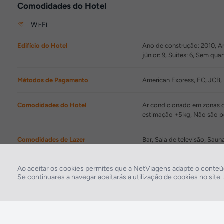
Comodidades do Hotel
Wi-Fi
Edifício do Hotel
Ano de construção: 2010, An
júnior: 9, Suites: 6, Sem qu
Métodos de Pagamento
American Express, EC, JCB, 
Comodidades do Hotel
Ar condicionado em zonas co
estimação +5 kg, Não são 
Comodidades de Lazer
Bar, Sala de televisão, Sau
Comodidades para Negócios
Sala de conferências
Ao aceitar os cookies permites que a NetViagens adapte o conteúd
Se continuares a navegar aceitarás a utilização de cookies no site