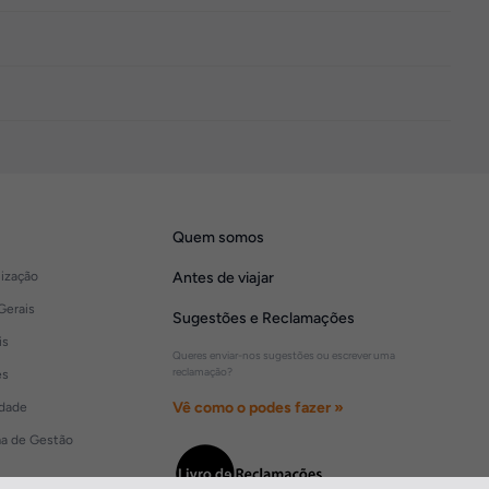
Quem somos
lização
Antes de viajar
Gerais
Sugestões e Reclamações
is
Queres enviar-nos sugestões ou escrever uma
reclamação?
es
Vê como o podes fazer »
idade
ma de Gestão