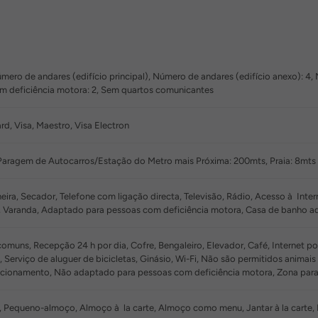
mero de andares (edifício principal), Número de andares (edifício anexo): 4, 
m deficiência motora: 2, Sem quartos comunicantes
d, Visa, Maestro, Visa Electron
Paragem de Autocarros/Estação do Metro mais Próxima: 200mts, Praia: 8mts
ira, Secador, Telefone com ligação directa, Televisão, Rádio, Acesso à Intern
, Varanda, Adaptado para pessoas com deficiência motora, Casa de banho a
muns, Recepção 24 h por dia, Cofre, Bengaleiro, Elevador, Café, Internet por
, Serviço de aluguer de bicicletas, Ginásio, Wi-Fi, Não são permitidos anima
ionamento, Não adaptado para pessoas com deficiência motora, Zona para n
Pequeno-almoço, Almoço à la carte, Almoço como menu, Jantar à la carte, 