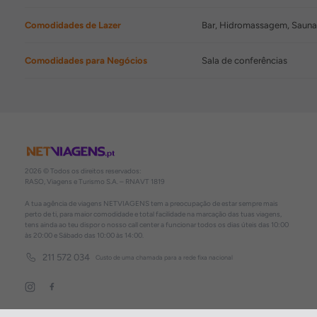
Comodidades de Lazer
Bar, Hidromassagem, Sauna,
Comodidades para Negócios
Sala de conferências
2026 © Todos os direitos reservados:
RASO, Viagens e Turismo S.A. – RNAVT 1819
A tua agência de viagens NETVIAGENS tem a preocupação de estar sempre mais
perto de ti, para maior comodidade e total facilidade na marcação das tuas viagens,
tens ainda ao teu dispor o nosso call center a funcionar todos os dias úteis das 10:00
às 20:00 e Sábado das 10:00 às 14:00.
211 572 034
Custo de uma chamada para a rede fixa nacional