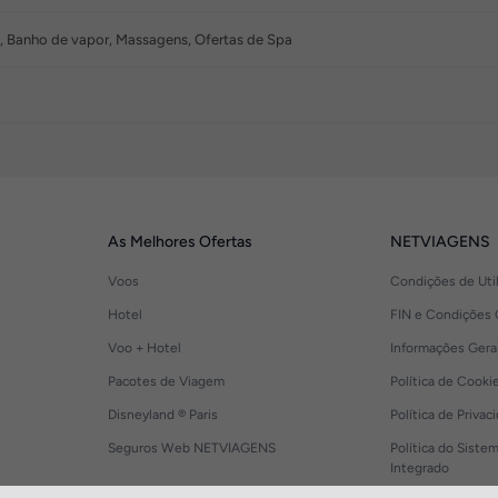
 Banho de vapor, Massagens, Ofertas de Spa
As Melhores Ofertas
NETVIAGENS
Voos
Condições de Uti
Hotel
FIN e Condições 
Voo + Hotel
Informações Gera
Pacotes de Viagem
Política de Cooki
Disneyland ® Paris
Política de Privac
Seguros Web NETVIAGENS
Política do Siste
Integrado