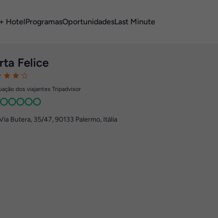
+ Hotel
Programas
Oportunidades
Last Minute
rta Felice
ação dos viajantes Tripadvisor
Via Butera, 35/47
,
90133
Palermo, Itália