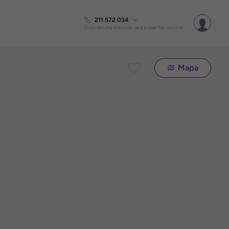
211 572 034
Custo de uma chamada para a rede fixa nacional
Mapa