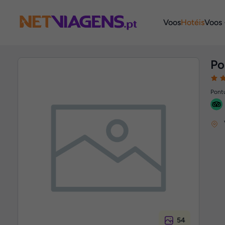
Navegação
Voos
Hotéis
Voos 
Po
Pontu
54