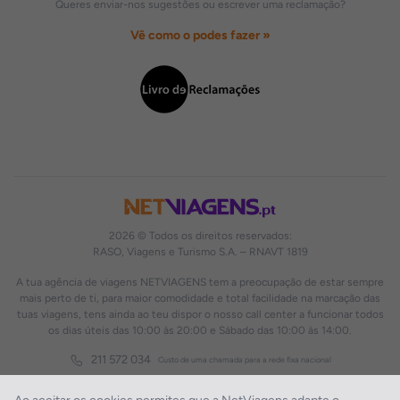
Queres enviar-nos sugestões ou escrever uma reclamação?
Vê como o podes fazer »
2026 © Todos os direitos reservados:
RASO, Viagens e Turismo S.A. – RNAVT 1819
A tua agência de viagens NETVIAGENS tem a preocupação de estar sempre
mais perto de ti, para maior comodidade e total facilidade na marcação das
tuas viagens, tens ainda ao teu dispor o nosso call center a funcionar todos
os dias úteis das 10:00 às 20:00 e Sábado das 10:00 às 14:00.
211 572 034
Custo de uma chamada para a rede fixa nacional