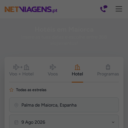
Navegação
Hotéis em Maiorca
Insere as tuas datas e escolhe entre 368
alojamentos!
Pesquisar
Voo + Hotel
Voos
Hotel
Programas
Todas as estrelas