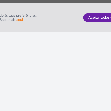
aria
o às tuas preferências.
Aceitar todos 
. Sabe mais
aqui
.
As Melhores Ofertas
NETVIAGENS
Voos
Condições de Uti
Hotel
FIN e Condições 
Voo + Hotel
Informações Gera
Pacotes de Viagem
Política de Cooki
Disneyland ® Paris
Política de Privac
Seguros Web NETVIAGENS
Política do Siste
Integrado