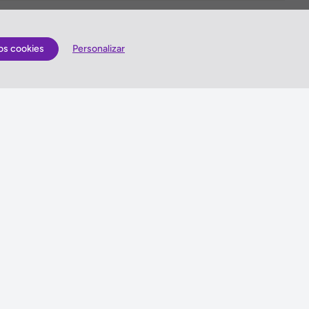
os cookies
Personalizar
Quem somos
lização
Antes de viajar
Gerais
Sugestões e Reclamações
is
Queres enviar-nos sugestões ou escrever uma
reclamação?
es
Vê como o podes fazer »
idade
ma de Gestão