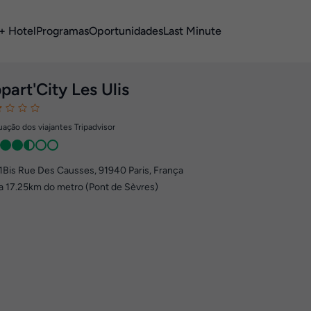
+ Hotel
Programas
Oportunidades
Last Minute
part'City Les Ulis
ação dos viajantes Tripadvisor
1Bis Rue Des Causses
,
91940
Paris, França
a 17.25km do metro (Pont de Sèvres)