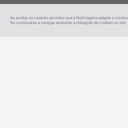
Comodidades do Hotel
Elevador, Serviço de lavand
Ao aceitar os cookies permites que a NetViagens adapte o conteúd
Se continuares a navegar aceitarás a utilização de cookies no site
2026 © Todos os direitos reservados:
RASO, Viagens e Turismo S.A. – RNAVT 1819
A tua agência de viagens NETVIAGENS tem a preocupação de estar sempre mais
perto de ti, para maior comodidade e total facilidade na marcação das tuas viagens,
tens ainda ao teu dispor o nosso call center a funcionar todos os dias úteis das 10:00
às 20:00 e Sábado das 10:00 às 14:00.
211 572 034
Custo de uma chamada para a rede fixa nacional