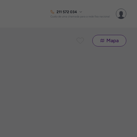
211 572 034
Custo de uma chamada para a rede fixa nacional
Mapa