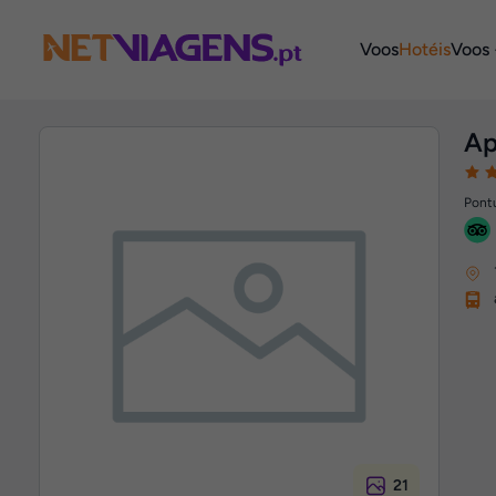
Navegação
Voos
Hotéis
Voos 
Ap
Pontu
21