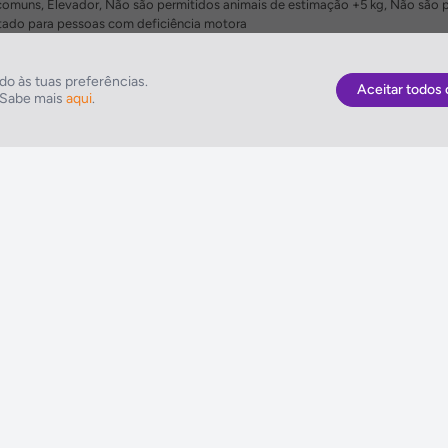
omuns, Elevador, Não são permitidos animais de estimação +5 kg, Não são 
ado para pessoas com deficiência motora
o às tuas preferências.
Aceitar todos 
. Sabe mais
aqui
.
As Melhores Ofertas
NETVIAGENS
Voos
Condições de Uti
Hotel
FIN e Condições 
Voo + Hotel
Informações Gera
Pacotes de Viagem
Política de Cooki
Disneyland ® Paris
Política de Privac
Seguros Web NETVIAGENS
Política do Siste
Integrado