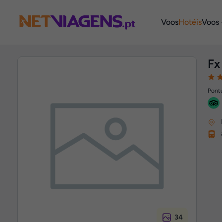
Navegação
Voos
Hotéis
Voos 
Fx
Pontu
34