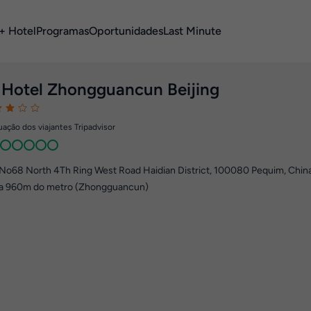
+ Hotel
Programas
Oportunidades
Last Minute
 Hotel Zhongguancun Beijing
ação dos viajantes Tripadvisor
No68 North 4Th Ring West Road Haidian District
,
100080
Pequim, Chin
a 960m do metro (Zhongguancun)