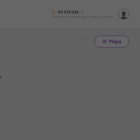
211 572 034
Custo de uma chamada para a rede fixa nacional
Mapa
a