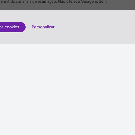
permitidos animais de estimação, Não oferece Garagem, Sem
os cookies
Personalizar
Quem somos
lização
Antes de viajar
Gerais
Sugestões e Reclamações
is
Queres enviar-nos sugestões ou escrever uma
reclamação?
es
Vê como o podes fazer »
idade
ma de Gestão