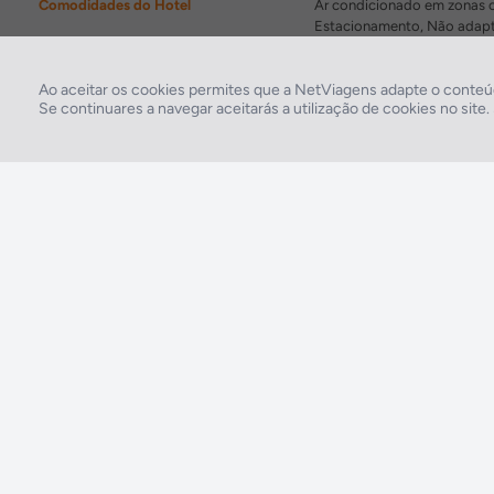
Comodidades do Hotel
Ar condicionado em zonas c
Estacionamento, Não adapt
Edifício do Hotel
Sem quartos comunicantes
Ao aceitar os cookies permites que a NetViagens adapte o conteúd
Se continuares a navegar aceitarás a utilização de cookies no site
2026 © Todos os direitos reservados:
RASO, Viagens e Turismo S.A. – RNAVT 1819
A tua agência de viagens NETVIAGENS tem a preocupação de estar sempre mais
perto de ti, para maior comodidade e total facilidade na marcação das tuas viagens,
tens ainda ao teu dispor o nosso call center a funcionar todos os dias úteis das 10:00
às 20:00 e Sábado das 10:00 às 14:00.
211 572 034
Custo de uma chamada para a rede fixa nacional