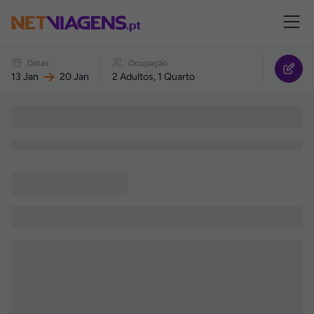
Navegação
Datas
Ocupação
13 Jan
20 Jan
2 Adultos, 1 Quarto